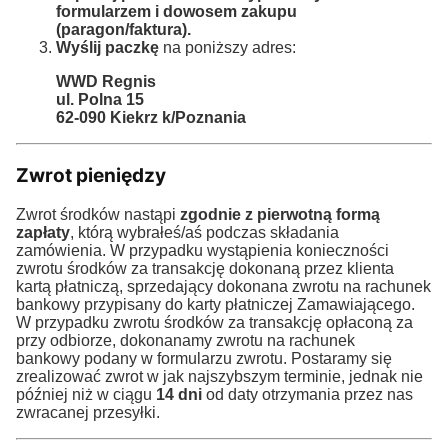
formularzem i dowosem zakupu
(paragon/faktura).
Wyślij paczkę
na poniższy adres:
WWD Regnis
ul. Polna 15
62-090 Kiekrz k/Poznania
Zwrot pieniędzy
Zwrot środków nastąpi
zgodnie z pierwotną formą
zapłaty
, którą wybrałeś/aś podczas składania
zamówienia. W przypadku wystąpienia konieczności
zwrotu środków za transakcję dokonaną przez klienta
kartą płatniczą, sprzedający dokonana zwrotu na rachunek
bankowy przypisany do karty płatniczej Zamawiającego.
W przypadku zwrotu środków za transakcję opłaconą za
przy odbiorze, dokonanamy zwrotu na rachunek
bankowy podany w formularzu zwrotu. Postaramy się
zrealizować zwrot w jak najszybszym terminie, jednak nie
później niż w ciągu
14 dni
od daty otrzymania przez nas
zwracanej przesyłki.