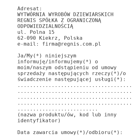
Adresat:

WYTWÓRNIA WYROBÓW DZIEWIARSKICH 
REGNIS SPÓŁKA Z OGRANICZONĄ 
ODPOWIEDZIALNOŚCIĄ

ul. Polna 15

62-090 Kiekrz, Polska

e-mail: firma@regnis.com.pl

Ja/My(*) niniejszym 
informuję/informujemy(*) o 
moim/naszym odstąpieniu od umowy 
sprzedaży następujących rzeczy(*)/o 
świadczenie następującej usługi(*):

.....................................
.....................................
.....................................
.....................................
..........................

(nazwa produktu/ów, kod lub inny 
identyfikator)

Data zawarcia umowy(*)/odbioru(*): 
.....................................