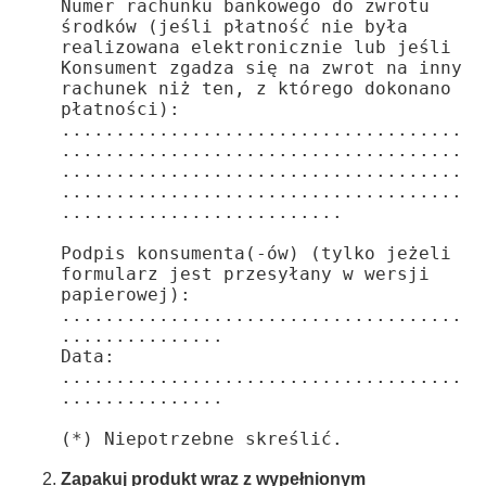
Numer rachunku bankowego do zwrotu 
środków (jeśli płatność nie była 
realizowana elektronicznie lub jeśli 
Konsument zgadza się na zwrot na inny 
rachunek niż ten, z którego dokonano 
płatności):

.....................................
.....................................
.....................................
.....................................
..........................

Podpis konsumenta(-ów) (tylko jeżeli 
formularz jest przesyłany w wersji 
papierowej):

.....................................
...............

Data: 
.....................................
...............

(*) Niepotrzebne skreślić.
Zapakuj produkt wraz z wypełnionym