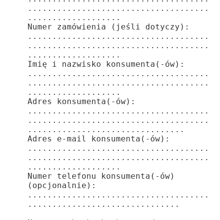
.....................................
...................

Numer zamówienia (jeśli dotyczy): 
.....................................
.....................................
...................

Imię i nazwisko konsumenta(-ów): 
.....................................
.....................................
...................

Adres konsumenta(-ów): 
.....................................
.....................................
................................

Adres e-mail konsumenta(-ów): 
.....................................
.....................................
...................

Numer telefonu konsumenta(-ów) 
(opcjonalnie): 
.....................................
...............................
