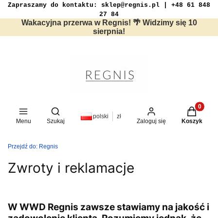
Zapraszamy do kontaktu: sklep@regnis.pl | +48 61 848
27 84
Wakacyjna przerwa w Regnis! 🌴 Widzimy się 10
sierpnia!
Produkty w
Otwórz wyszukiwarkę
polski
zł
Menu
Szukaj
Zaloguj się
Koszyk
Przejdź do:
Regnis
Zwroty i reklamacje
W WWD Regnis zawsze stawiamy na jakość i